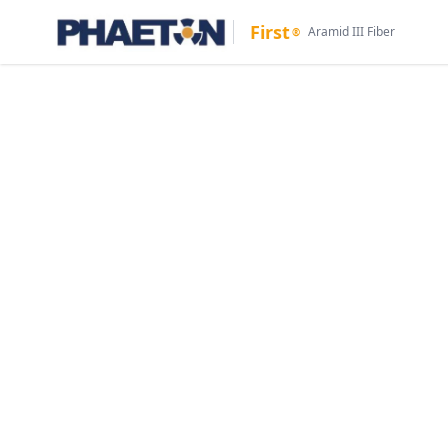
First
Aramid III Fiber
®