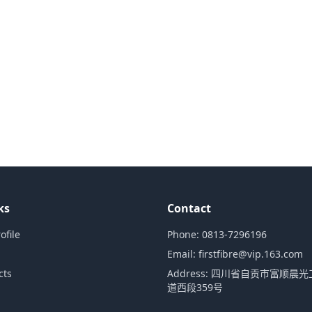
ks
Contact
file
Phone:
0813-7296196
Email:
firstfibre@vip.163.com
cts
Address:
四川省自贡市富顺晨光
道西段359号